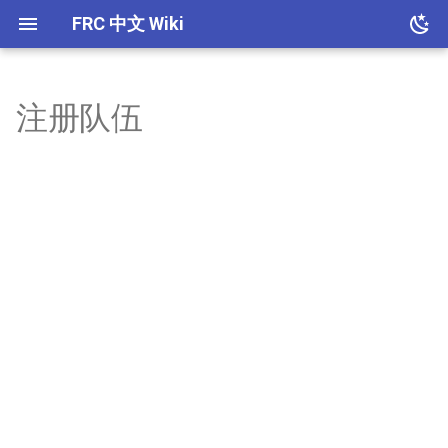
FRC 中文 Wiki
注册队伍
主页
比赛内容
结构概述
电控概述
程序概述
Git 版本控制
概述
机器性能概述
机器性能概述
概述
共同宗旨
比赛历史
底盘
电路接线规范
Java 基础
Autodesk Inventer 使用教程
2023年6940季后赛机器
climber
全场定位技术
Extension
如何使用本项目
资源
材料
常用软件概述
2025年6940正赛机器
hopper
Pivot
如何参与
结构组工作原则
2025年6907季后赛机器
shooter
Endeffector
版权和引用
Climber
FAQ
致谢