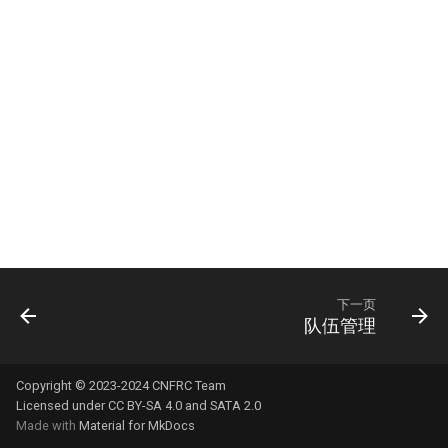
下一页
队伍管理
Copyright © 2023-2024
CNFRC Team
Licensed under
CC BY-SA 4.0
and
SATA 2.0
Made with
Material for MkDocs