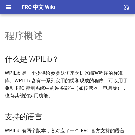
FRC 中文 Wiki
程序概述
主页
比赛内容
注册队伍
结构概述
电控概述
什么是 WPILib？
Git 版本控制
概述
机器性能概述
机器性能概述
概述
共同宗旨
比赛历史
队伍管理
底盘
电路接线规范
支持的语言
Autodesk Inventer 使用教程
2023年6940季后赛机器
climber
全场定位技术
Extension
什么是 WPILib？
如何使用本项目
资源
材料
常用软件概述
2025年6940正赛机器
我应该如何选择语言？
hopper
Pivot
WPILib 是一个提供给参赛队伍来为机器编写程序的标准
库。WPILib 含有一系列实用的类和现成的程序，可以用于
如何参与
结构组工作原则
源代码和说明文档
2025年6907季后赛机器
shooter
Endeffector
驱动 FRC 控制系统中的许多部件（如传感器、电调等），
也有其他的实用功能。
版权和引用
Climber
FAQ
支持的语言
致谢
WPILib 有两个版本，各对应了一个 FRC 官方支持的语言：